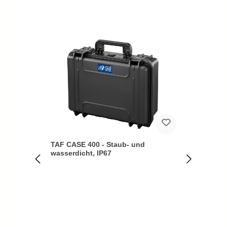
Produktgalerie überspringen
TAF CASE 400 - Staub- und
TAF C
wasserdicht, IP67
wasse