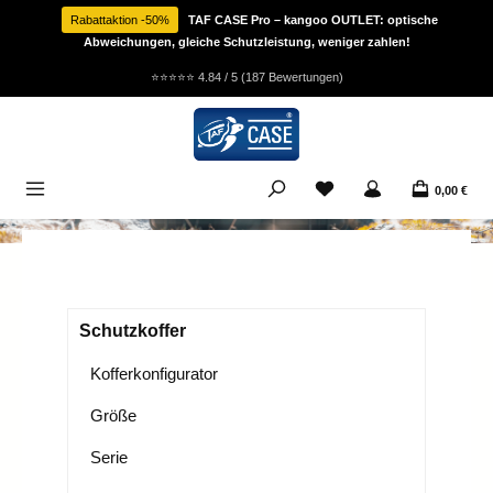
Zum Hauptinhalt springen
Rabattaktion -50%
TAF CASE Pro – kangoo OUTLET: optische
Abweichungen, gleiche Schutzleistung, weniger zahlen!
⭐⭐⭐⭐⭐
4.84 / 5 (187 Bewertungen)
Du hast 0 Produkte auf
0,00 €
Schutzkoffer
Kofferkonfigurator
Größe
Serie