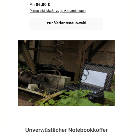
Regulärer Preis:
Regulä
Ab
96,90 €
Ab
102
Preise inkl. MwSt. zzgl. Versandkosten
Preise i
zur Variantenauswahl
Unverwüstlicher Notebookkoffer