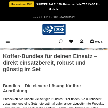
Zum Hauptinhalt springen
Rabattaktion 15%
SUMMER SALE! 15% Rabatt auf alle TAF CASE Pro
Modelle!
⭐⭐⭐⭐⭐
4.84 / 5 (187 Bewertungen)
Du hast 0 Produkte auf
0,00 €
Koffer-Bundles für deinen Einsatz –
direkt einsatzbereit, robust und
günstig im Set
Bundles – Die clevere Lösung für Ihre
Ausrüstung
Entdecken Sie unsere vielseitigen Bundles: Hier finden Sie durchdacht
zusammengestellte Sets, die optimal aufeinander abgestimmte Produkte