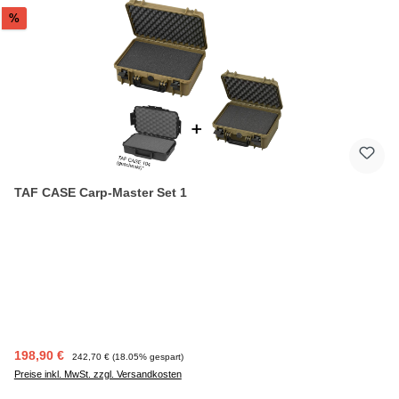
Rabatt
%
TAF CASE Carp-Master Set 1
Verkaufspreis:
Regulärer Preis:
198,90 €
242,70 €
(18.05% gespart)
Preise inkl. MwSt. zzgl. Versandkosten