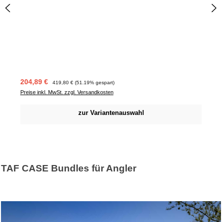
Verkaufspreis:
Regulärer Preis:
204,89 €
419,80 €
(51.19% gespart)
Preise inkl. MwSt. zzgl. Versandkosten
zur Variantenauswahl
TAF CASE Bundles für Angler