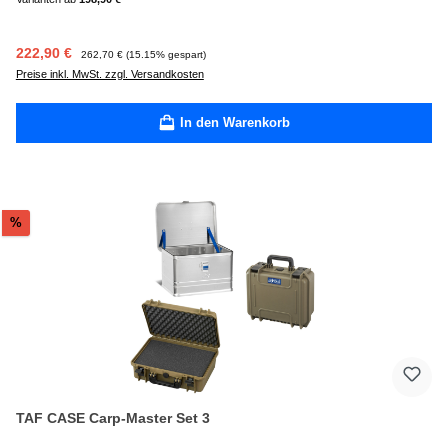
Verkaufspreis:
Regulärer Preis:
222,90 €
262,70 €
(15.15% gespart)
Preise inkl. MwSt. zzgl. Versandkosten
In den Warenkorb
Rabatt
%
TAF CASE Carp-Master Set 3