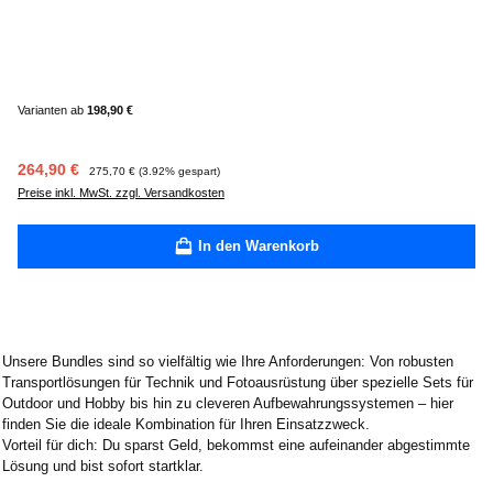
Varianten ab
198,90 €
Verkaufspreis:
Regulärer Preis:
264,90 €
275,70 €
(3.92% gespart)
Preise inkl. MwSt. zzgl. Versandkosten
In den Warenkorb
Unsere Bundles sind so vielfältig wie Ihre Anforderungen: Von robusten
Transportlösungen für Technik und Fotoausrüstung über spezielle Sets für
Outdoor und Hobby bis hin zu cleveren Aufbewahrungssystemen – hier
finden Sie die ideale Kombination für Ihren Einsatzzweck.
Vorteil für dich: Du sparst Geld, bekommst eine aufeinander abgestimmte
Lösung und bist sofort startklar.