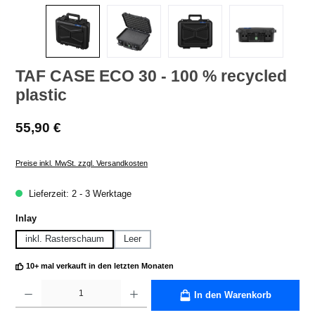
TAF CASE ECO 30 - 100 % recycled
plastic
Regulärer Preis:
55,90 €
Preise inkl. MwSt. zzgl. Versandkosten
Lieferzeit: 2 - 3 Werktage
auswählen
Inlay
inkl. Rasterschaum
Leer
10+ mal verkauft in den letzten Monaten
Produkt Anzahl: Gib den gewünschten Wert ein oder benutze die Schaltflächen um die A
In den Warenkorb