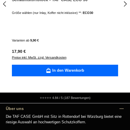
Größe wählen (nur Inlay, Koffer nicht inklusive) **:
ECO30
Varianten ab
9,90 €
Regulärer Preis:
17,90 €
Preise inkl. MwSt. zzgl. Versandkosten
In den Warenkorb
⭐⭐⭐⭐⭐
4.84 / 5 (187 Bewertungen)
Über uns
Die TAF CASE GmbH mit Sitz in Rottendorf bei Würzburg bietet eine
riesige Auswahl an hochwertigen Schutzkoffern.