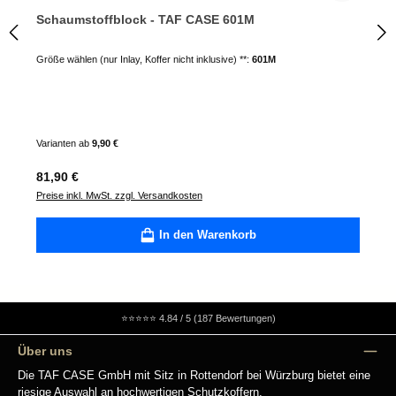
Schaumstoffblock - TAF CASE 601M
Größe wählen (nur Inlay, Koffer nicht inklusive) **:
601M
Varianten ab
9,90 €
Regulärer Preis:
81,90 €
Preise inkl. MwSt. zzgl. Versandkosten
In den Warenkorb
⭐⭐⭐⭐⭐
4.84 / 5 (187 Bewertungen)
Über uns
Die TAF CASE GmbH mit Sitz in Rottendorf bei Würzburg bietet eine
riesige Auswahl an hochwertigen Schutzkoffern.