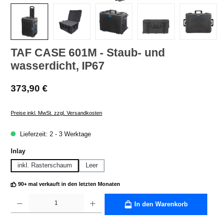
TAF CASE 601M - Staub- und
wasserdicht, IP67
Regulärer Preis:
373,90 €
Preise inkl. MwSt. zzgl. Versandkosten
Lieferzeit: 2 - 3 Werktage
auswählen
Inlay
inkl. Rasterschaum
Leer
90+ mal verkauft in den letzten Monaten
Produkt Anzahl: Gib den gewünschten Wert ein oder benutze die Schaltflächen um die A
In den Warenkorb