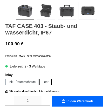
TAF CASE 403 - Staub- und
wasserdicht, IP67
Regulärer Preis:
100,90 €
Preise inkl. MwSt. zzgl. Versandkosten
Lieferzeit: 2 - 3 Werktage
auswählen
Inlay
inkl. Rasterschaum
Leer
50+ mal verkauft in den letzten Monaten
Produkt Anzahl: Gib den gewünschten Wert ein oder benutze die Schaltflächen um die A
In den Warenkorb