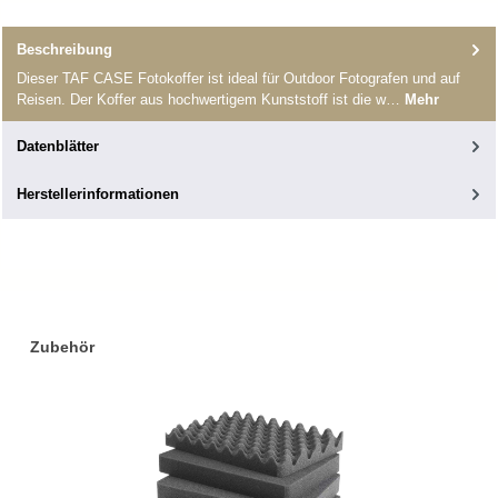
Beschreibung
Dieser TAF CASE Fotokoffer ist ideal für Outdoor Fotografen und auf
Reisen. Der Koffer aus hochwertigem Kunststoff ist die w…
Mehr
Datenblätter
Herstellerinformationen
Produktgalerie überspringen
Zubehör