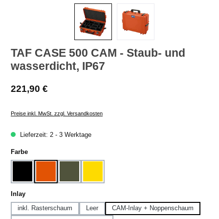
TAF CASE 500 CAM - Staub- und
wasserdicht, IP67
Regulärer Preis:
221,90 €
Preise inkl. MwSt. zzgl. Versandkosten
Lieferzeit: 2 - 3 Werktage
auswählen
Farbe
Schwarz
Orange
Olivgrün
Gelb
auswählen
Inlay
inkl. Rasterschaum
Leer
CAM-Inlay + Noppenschaum