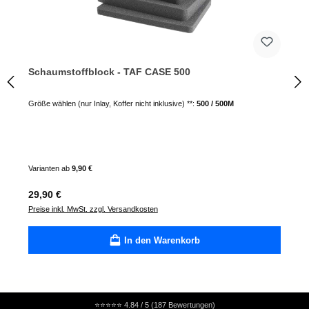
Schaumstoffblock - TAF CASE 500
Größe wählen (nur Inlay, Koffer nicht inklusive) **:
500 / 500M
Varianten ab
9,90 €
Regulärer Preis:
29,90 €
Preise inkl. MwSt. zzgl. Versandkosten
In den Warenkorb
⭐⭐⭐⭐⭐
4.84 / 5 (187 Bewertungen)