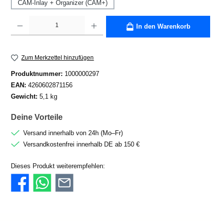
CAM-Inlay + Organizer (CAM+)
Produkt Anzahl: Gib den gewünschten Wert ein oder benutze die Schaltflächen um die A
In den Warenkorb
Zum Merkzettel hinzufügen
Produktnummer:
1000000297
EAN:
4260602871156
Gewicht:
5,1 kg
Deine Vorteile
Versand innerhalb von 24h (Mo–Fr)
Versandkostenfrei innerhalb DE ab 150 €
Dieses Produkt weiterempfehlen: