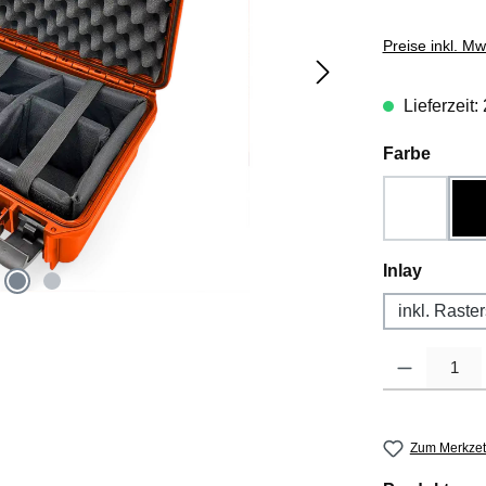
Preise inkl. M
Lieferzeit:
auswä
Farbe
Weiß
(Diese Opti
auswäh
Inlay
inkl. Rast
Produkt Anzahl
Zum Merkzet