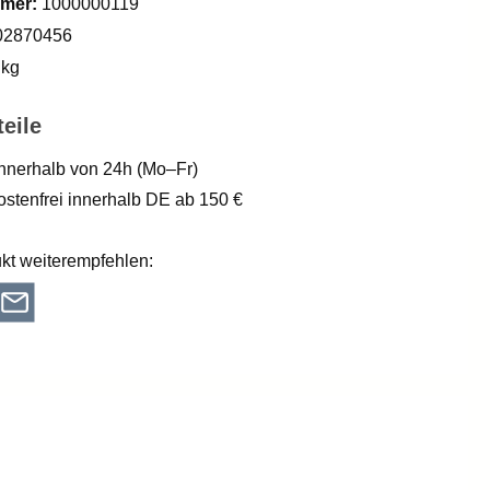
mer:
1000000119
02870456
 kg
eile
nnerhalb von 24h (Mo–Fr)
stenfrei innerhalb DE ab 150 €
kt weiterempfehlen: