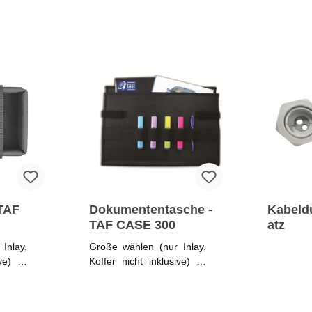
 TAF
Dokumententasche -
Kabeld
TAF CASE 300
atz
Inlay,
Größe wählen (nur Inlay,
ve) **:
Koffer nicht inklusive) **:
300