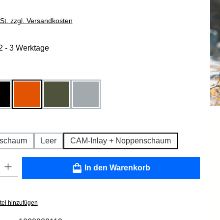
wSt. zzgl. Versandkosten
 2 - 3 Werktage
hlen
Schwarz
Orange
Olivgrün
Grau
on ist zurzeit nicht verfügbar.)
len
erschaum
Leer
CAM-Inlay + Noppenschaum
: Gib den gewünschten Wert ein oder benutze die Schaltflächen um die
In den Warenkorb
tel hinzufügen