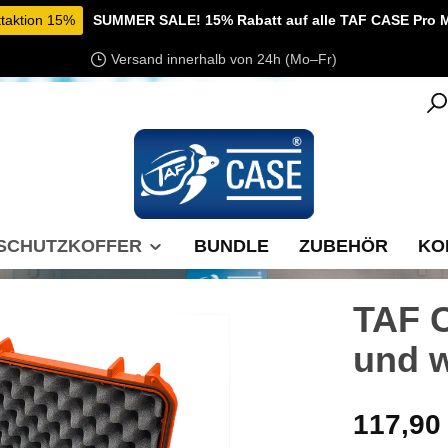
taktion 15%
SUMMER SALE! 15% Rabatt auf alle TAF CASE Pro M
Versand innerhalb von 24h (Mo–Fr)
SCHUTZKOFFER
BUNDLE
ZUBEHÖR
KO
TAF 
und w
Regulärer Pre
117,90