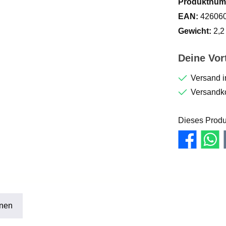
Produktnum
EAN:
42606
Gewicht:
2,2
Deine Vort
Versand i
Versandko
Dieses Produ
onen