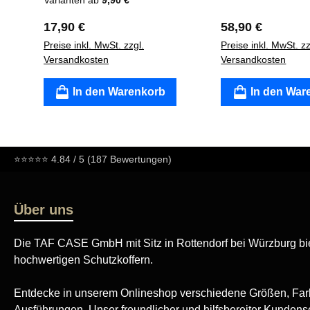
Varianten ab
9,90 €
Regulärer Preis:
Regulärer Preis
17,90 €
58,90 €
Preise inkl. MwSt. zzgl.
Preise inkl. MwSt. zz
Versandkosten
Versandkosten
In den Warenkorb
In den War
⭐⭐⭐⭐⭐
4.84 / 5 (187 Bewertungen)
Über uns
Die TAF CASE GmbH mit Sitz in Rottendorf bei Würzburg bie
hochwertigen Schutzkoffern.
Entdecke in unserem Onlineshop verschiedene Größen, Far
Ausführungen. Unser freundlicher und hilfsbereiter Kundense