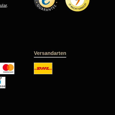
ular
.
Versandarten
oder Debitkarte
DHL
 netto
se