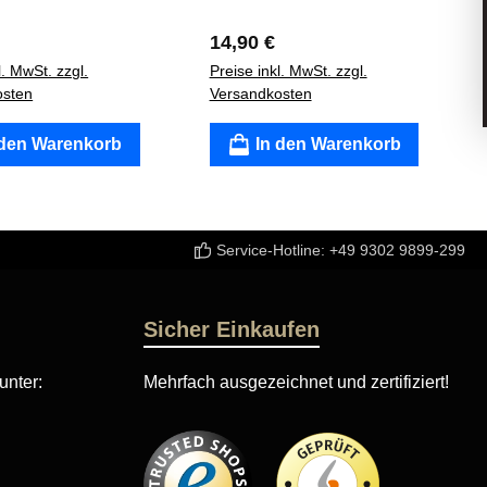
er Preis:
Regulärer Preis:
14,90 €
l. MwSt. zzgl.
Preise inkl. MwSt. zzgl.
osten
Versandkosten
 den Warenkorb
In den Warenkorb
Service-Hotline:
+49 9302 9899-299
Sicher Einkaufen
unter:
Mehrfach ausgezeichnet und zertifiziert!