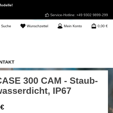
odelle!
Service-Hotline:
+49 9302 9899-299
Du hast 0 Produkte auf dem Merkzettel
Suche
Wunschzettel
Mein Konto
0,00 €
NTAKT
CASE 300 CAM - Staub-
asserdicht, IP67
is:
 €