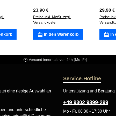
:
Regulärer Preis:
Regulär
23,90 €
29,90 €
gl.
Preise inkl. MwSt. zzgl.
Preise ink
Versandkosten
Versandk
enkorb
In den Warenkorb
In
Versand innerhalb von 24h (Mo–Fr)
Service-Hotline
tet eine riesige Auswahl an
Unterstützung und Beratung 
+49 9302 9899-299
ben und unterschiedliche
Mo - Fr, 08:30 - 17:30 Uhr
rvice unterstützt Dich gerne