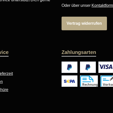
Oder über unser
Kontaktform
Vertrag widerrufen
vice
Zahlungsarten
eferzeit
PayPal
Später Bezahlen
Kredit- 
en
SEPA Lastschrift
Rechnung, 10 Tage
Vorkas
chüre