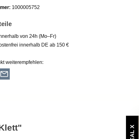
mer:
1000005752
eile
nnerhalb von 24h (Mo–Fr)
stenfrei innerhalb DE ab 150 €
kt weiterempfehlen:
lett"
X