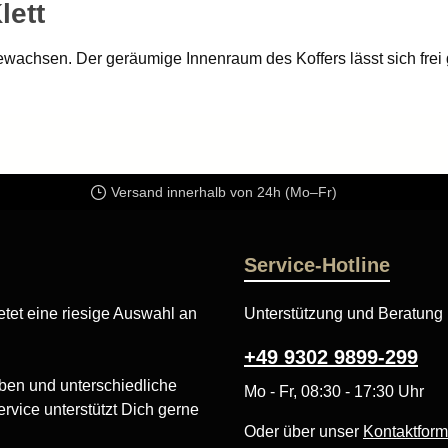
lett
wachsen. Der geräumige Innenraum des Koffers lässt sich frei g
silien. Die robuste Hartschale schützt Ihr Equipment zuverläs
ie den Koffer im Handumdrehen in einen komfortablen Rucksac
lltag, auf Reisen oder bei besonderen Einsätzen.
Versand innerhalb von 24h (Mo–Fr)
Service-Hotline
tet eine riesige Auswahl an
Unterstützung und Beratung 
+49 9302 9899-299
ben und unterschiedliche
Mo - Fr, 08:30 - 17:30 Uhr
rvice unterstützt Dich gerne
Oder über unser
Kontaktform