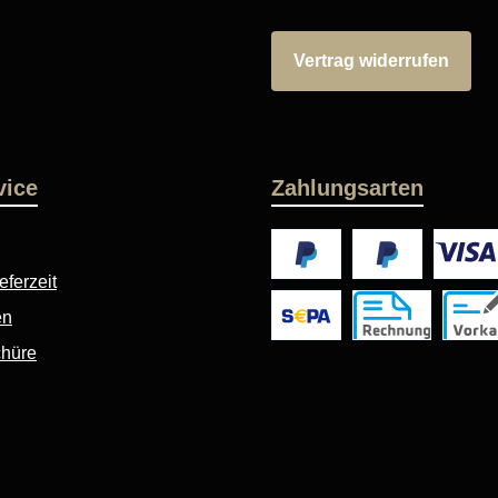
Vertrag widerrufen
vice
Zahlungsarten
eferzeit
PayPal
Später Bezahlen
Kredit- 
en
SEPA Lastschrift
Rechnung, 10 Tage
Vorkas
chüre