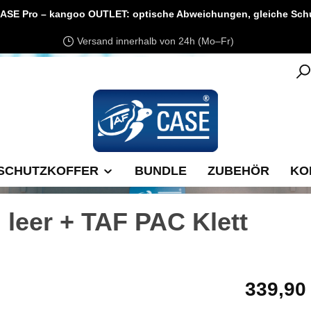
ASE Pro – kangoo OUTLET: optische Abweichungen, gleiche Schut
Versand innerhalb von 24h (Mo–Fr)
SCHUTZKOFFER
BUNDLE
ZUBEHÖR
KO
leer + TAF PAC Klett
Regulärer Pre
339,90