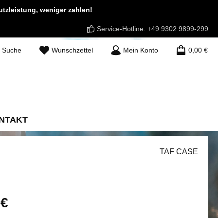
zleistung, weniger zahlen!
Service-Hotline:
+49 9302 9899-299
Du hast 0 Produkte auf dem Merkzettel
Suche
Wunschzettel
Mein Konto
0,00 €
NTAKT
TAF CASE
is:
 €