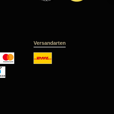
Versandarten
oder Debitkarte
DHL
 netto
se