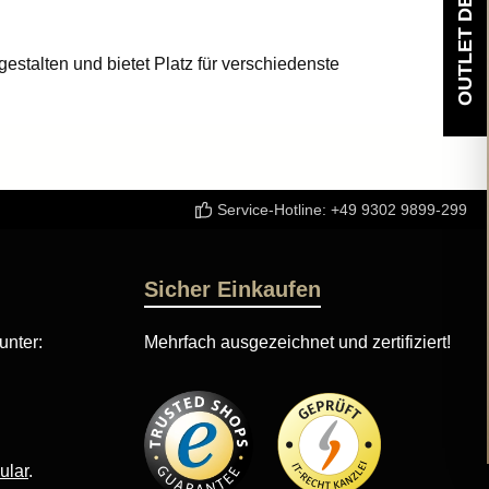
O
U
T
L
E
T
D
E
A
L
estalten und bietet Platz für verschiedenste
sig vor Stößen, Staub und Feuchtigkeit.
k. So bleibt Ihr Gepäck immer sicher und Sie genießen
Service-Hotline:
+49 9302 9899-299
Sicher Einkaufen
unter:
Mehrfach ausgezeichnet und zertifiziert!
ular
.