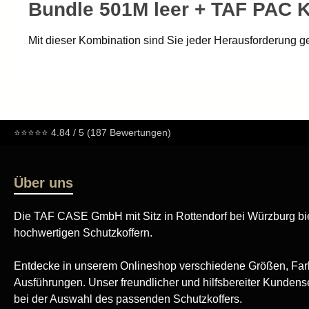
Bundle 501M leer + TAF PAC K
Mit dieser Kombination sind Sie jeder Herausforderung ge
Ausrüstungsgegenstände, Werkzeuge oder persönliche Uten
Dank der TAF PAC Klett-Rucksackhalterung verwandeln S
unterwegs volle Bewegungsfreiheit – ganz gleich, ob im A
Unschlagbar für jeden Einsatzbereich!
⭐⭐⭐⭐⭐
4.84 / 5 (187 Bewertungen)
Über uns
Die TAF CASE GmbH mit Sitz in Rottendorf bei Würzburg bie
hochwertigen Schutzkoffern.
Entdecke in unserem Onlineshop verschiedene Größen, Far
Ausführungen. Unser freundlicher und hilfsbereiter Kundense
bei der Auswahl des passenden Schutzkoffers.